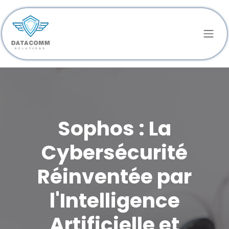
Se rendre au contenu
Sophos : La
Cybersécurité
Réinventée par
l'Intelligence
Artificielle et